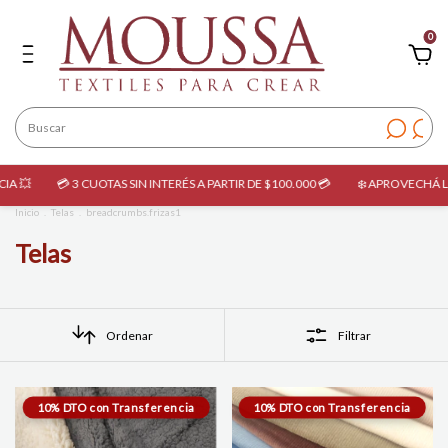
0
OTAS SIN INTERÉS A PARTIR DE $100.000 💳
❄️ APROVECHÁ LAS OPORTUNIDADES
Inicio
.
Telas
.
breadcrumbs.frizas1
Telas
Ordenar
Filtrar