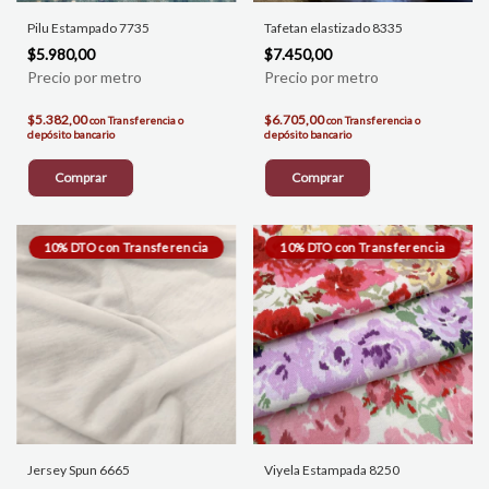
Pilu Estampado 7735
Tafetan elastizado 8335
$5.980,00
$7.450,00
$5.382,00
$6.705,00
con
Transferencia o
con
Transferencia o
depósito bancario
depósito bancario
Comprar
Comprar
Jersey Spun 6665
Viyela Estampada 8250