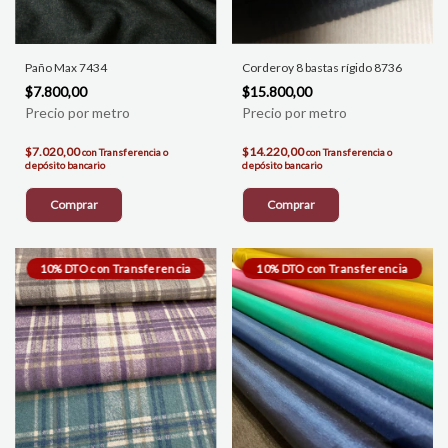
Paño Max 7434
Corderoy 8 bastas rígido 8736
$7.800,00
$15.800,00
$7.020,00
$14.220,00
con
Transferencia o
con
Transferencia o
depósito bancario
depósito bancario
Comprar
Comprar