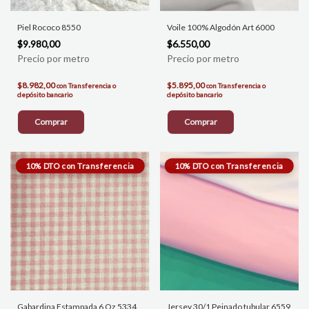
Piel Rococo 8550
Voile 100% Algodón Art 6000
$9.980,00
$6.550,00
$8.982,00
$5.895,00
con
Transferencia o
con
Transferencia o
depósito bancario
depósito bancario
Comprar
Comprar
Gabardina Estampada 6 Oz 5334
Jersey 30/1 Peinado tubular 6559