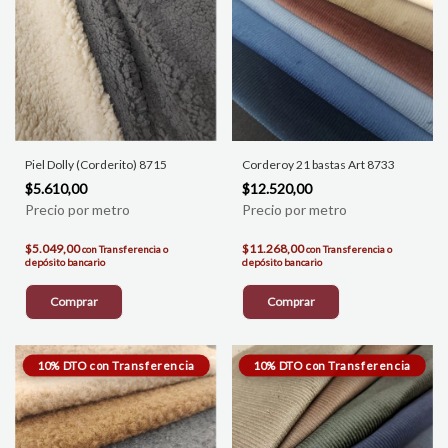
Piel Dolly (Corderito) 8715
Corderoy 21 bastas Art 8733
$5.610,00
$12.520,00
$5.049,00
$11.268,00
con
Transferencia o
con
Transferencia o
depósito bancario
depósito bancario
Comprar
Comprar