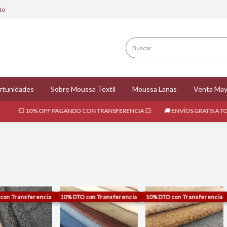
to
rtunidades
Sobre Moussa Textil
Moussa Lanas
Venta May
 OFF PAGANDO CON TRANSFERENCIA 💥
🚚 ENVÍOS GRATIS A TODO EL PAÍS DE