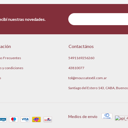
recibí nuestras novedades.
ación
Contactános
as Frecuentes
5491169256260
s y condiciones
43810077
o
tol@moussatextil.com.ar
Santiago del Estero 143, CABA, Buenos
Medios de envío