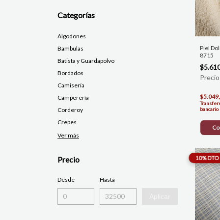
Categorías
Algodones
Piel Dol
Bambulas
8715
Batista y Guardapolvo
$5.61
Bordados
Camisería
$5.049
Camperería
Transfer
Corderoy
bancario
Crepes
Co
Ver más
Precio
Desde
Hasta
Aplicar