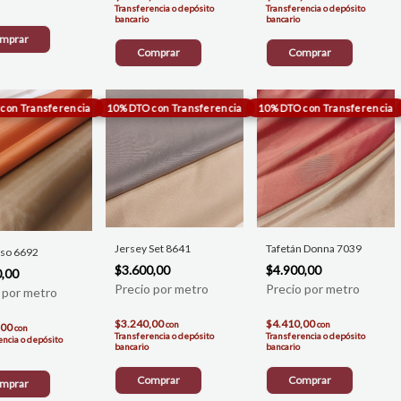
Transferencia o depósito
Transferencia o depósito
bancario
bancario
mprar
Comprar
Comprar
Jersey Set 8641
Tafetán Donna 7039
Liso 6692
$3.600,00
$4.900,00
0,00
$3.240,00
$4.410,00
con
con
,00
con
Transferencia o depósito
Transferencia o depósito
encia o depósito
bancario
bancario
Comprar
Comprar
mprar