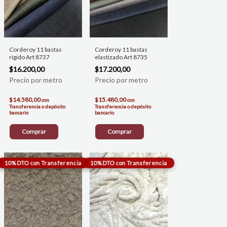
Corderoy 11 bastas
Corderoy 11 bastas
rígido Art 8737
elastizado Art 8735
$16.200,00
$17.200,00
$14.580,00
$15.480,00
con
con
Transferencia o depósito
Transferencia o depósito
bancario
bancario
Comprar
Comprar