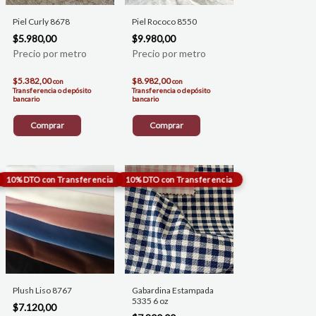
Piel Curly 8678
Piel Rococo 8550
$5.980,00
$9.980,00
$5.382,00
$8.982,00
con
con
Transferencia o depósito
Transferencia o depósito
bancario
bancario
Comprar
Comprar
Plush Liso 8767
Gabardina Estampada
5335 6 oz
$7.120,00