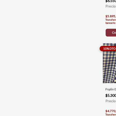
$6.55
$5.895
Transfer
bancario
Co
Poplin
$5.30
$4.770
Transfer