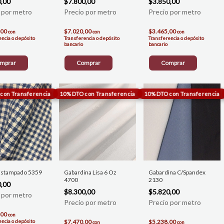
0,00
$7.800,00
$3.850,00
,00
$7.020,00
$3.465,00
con
con
con
encia o depósito
Transferencia o depósito
Transferencia o depósito
bancario
bancario
mprar
Comprar
Comprar
 Estampado 5359
Gabardina Lisa 6 Oz
Gabardina C/Spandex
4700
2130
0,00
$8.300,00
$5.820,00
,00
con
encia o depósito
$7.470,00
$5.238,00
con
con