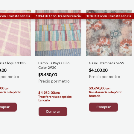
ría Cloque 3138
Gasa Estampada 5655
Bambula Rayas Hilo
Color 2930
0,00
$4.100,00
$5.480,00
,00
$3.690,00
con
con
encia o depósito
Transferencia o depósito
$4.932,00
con
bancario
Transferencia o depósito
bancario
mprar
Comprar
Comprar