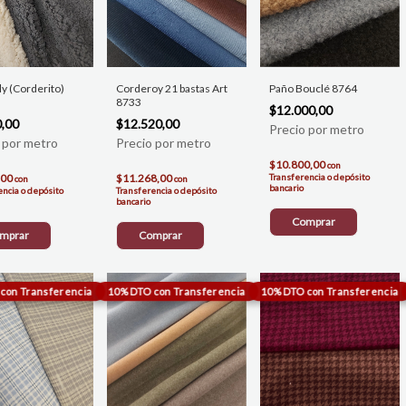
ly (Corderito)
Corderoy 21 bastas Art
Paño Bouclé 8764
8733
$12.000,00
0,00
$12.520,00
$10.800,00
con
,00
$11.268,00
Transferencia o depósito
con
con
bancario
encia o depósito
Transferencia o depósito
bancario
Comprar
mprar
Comprar