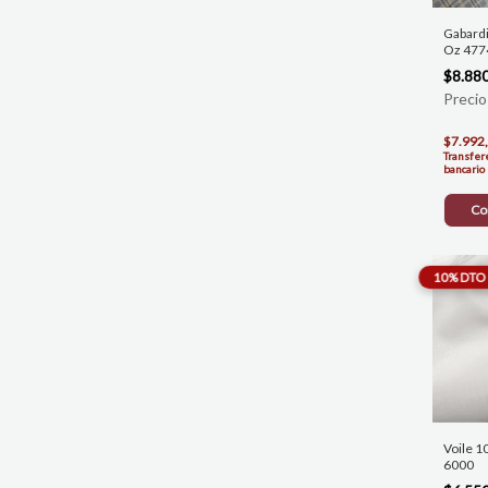
Gabard
Oz 477
$8.88
$7.992
Transfer
bancario
Co
Voile 1
6000