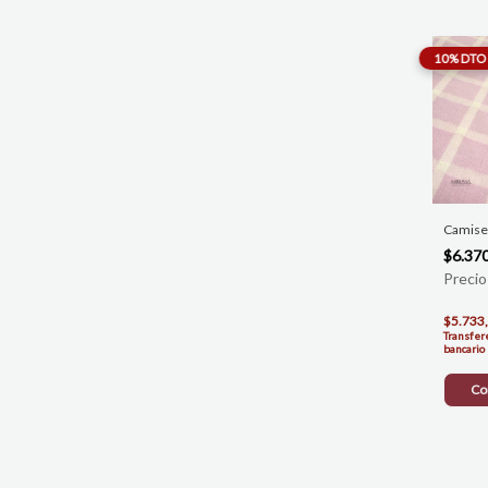
Camise
$6.37
$5.733
Transfer
bancario
Co