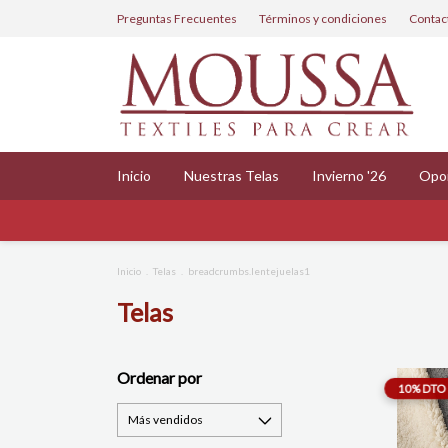
Preguntas Frecuentes
Términos y condiciones
Contac
Inicio
Nuestras Telas
Invierno '26
Opo
💥 10%
Inicio
.
Telas
.
breadcrumbs.lentejuelas1
Telas
Ordenar por