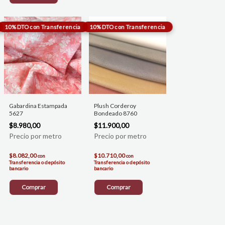
Gabardina Estampada
Plush Corderoy
5627
Bondeado 8760
$8.980,00
$11.900,00
$8.082,00
$10.710,00
con
con
Transferencia o depósito
Transferencia o depósito
bancario
bancario
Comprar
Comprar