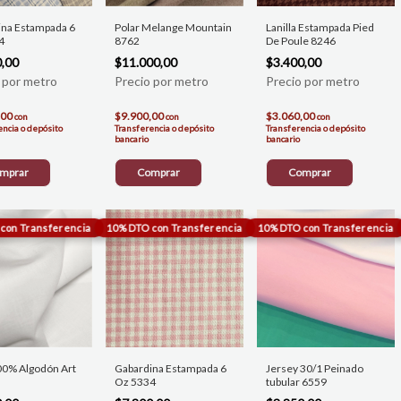
ina Estampada 6
Polar Melange Mountain
Lanilla Estampada Pied
4
8762
De Poule 8246
0,00
$11.000,00
$3.400,00
,00
$9.900,00
$3.060,00
con
con
con
encia o depósito
Transferencia o depósito
Transferencia o depósito
bancario
bancario
mprar
Comprar
Comprar
00% Algodón Art
Gabardina Estampada 6
Jersey 30/1 Peinado
Oz 5334
tubular 6559