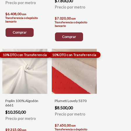
$7.800,00
$6.408,00
con
Transferencia o depósito
$7.020,00
con
bancario
Transferencia o depósito
bancario
Comprar
Comprar
Poplín 100% Algodón
Plumetí Lovely 5370
6661
$8.500,00
$10.350,00
$7.650,00
con
$9.315,00
Transferencia o depósito
con