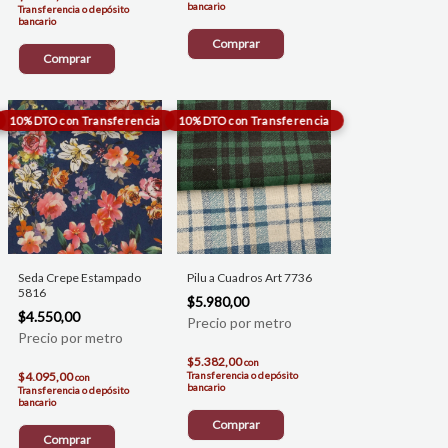
bancario
Transferencia o depósito
bancario
Comprar
Comprar
Seda Crepe Estampado
Pilu a Cuadros Art 7736
5816
$5.980,00
$4.550,00
$5.382,00
con
$4.095,00
Transferencia o depósito
con
bancario
Transferencia o depósito
bancario
Comprar
Comprar