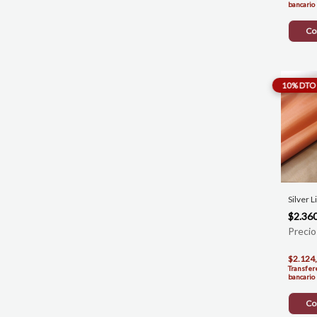
bancario
Co
Silver 
$2.36
$2.124
Transfer
bancario
Co