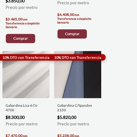
$3.850,00
$6.408,00
con
$3.465,00
Transferencia o depósito
con
bancario
Transferencia o depósito
bancario
Comprar
Comprar
Gabardina Lisa 6 Oz
Gabardina C/Spandex
4700
2130
$8.300,00
$5.820,00
$7.470,00
$5.238,00
con
con