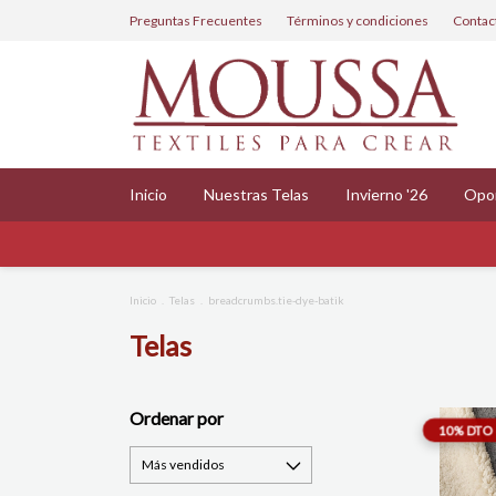
Preguntas Frecuentes
Términos y condiciones
Contac
Inicio
Nuestras Telas
Invierno '26
Opo
Inicio
.
Telas
.
breadcrumbs.tie-dye-batik
Telas
Ordenar por