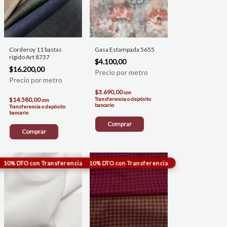
Corderoy 11 bastas
Gasa Estampada 5655
rígido Art 8737
$4.100,00
$16.200,00
$3.690,00
con
$14.580,00
Transferencia o depósito
con
bancario
Transferencia o depósito
bancario
Comprar
Comprar