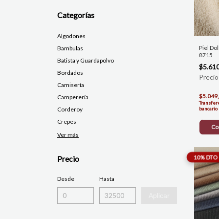
Categorías
Algodones
Piel Dol
Bambulas
8715
Batista y Guardapolvo
$5.61
Bordados
Camisería
$5.049
Camperería
Transfer
Corderoy
bancario
Crepes
Co
Ver más
Precio
Desde
Hasta
Aplicar