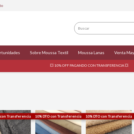
to
rtunidades
Sobre Moussa Textil
Moussa Lanas
Venta May
💥 10% OFF PAGANDO CON TRANSFERENCIA 💥
🚚 ENVÍOS GRA