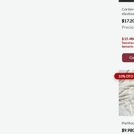
Cordero
elastiz
$17.2
$15.48
Transfer
bancario
Co
Piel Ro
$9.98