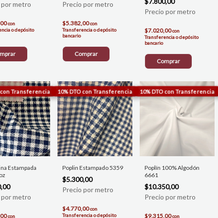
$7.800,00
,00
$5.382,00
con
con
encia o depósito
Transferencia o depósito
$7.020,00
con
bancario
Transferencia o depósito
bancario
mprar
Comprar
Comprar
ina Estampada
Poplin Estampado 5359
Poplín 100% Algodón
oz
6661
$5.300,00
0,00
$10.350,00
$4.770,00
con
,00
Transferencia o depósito
$9.315,00
con
con