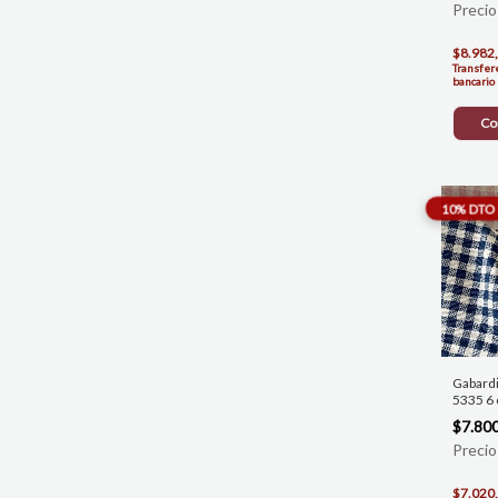
$8.982
Transfer
bancario
Co
Gabard
5335 6 
$7.80
$7.020