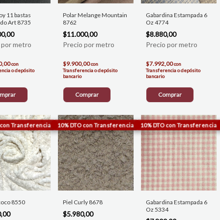
y 11 bastas
Polar Melange Mountain
Gabardina Estampada 6
ado Art 8735
8762
Oz 4774
00,00
$11.000,00
$8.880,00
0,00
$9.900,00
$7.992,00
con
con
con
encia o depósito
Transferencia o depósito
Transferencia o depósito
bancario
bancario
mprar
Comprar
Comprar
coco 8550
Piel Curly 8678
Gabardina Estampada 6
Oz 5334
0,00
$5.980,00