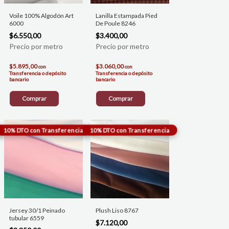
Voile 100% Algodón Art
Lanilla Estampada Pied
6000
De Poule 8246
$6.550,00
$3.400,00
$5.895,00
$3.060,00
con
con
Transferencia o depósito
Transferencia o depósito
bancario
bancario
Comprar
Comprar
Jersey 30/1 Peinado
Plush Liso 8767
tubular 6559
$7.120,00