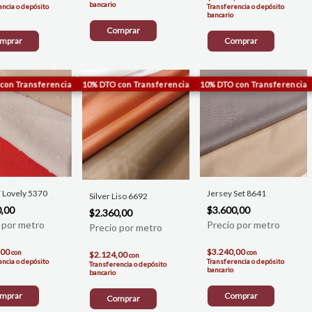
bancario
encia o depósito
Transferencia o depósito
bancario
Comprar
mprar
Comprar
 Lovely 5370
Jersey Set 8641
Silver Liso 6692
0,00
$3.600,00
$2.360,00
,00
$3.240,00
con
con
$2.124,00
con
encia o depósito
Transferencia o depósito
Transferencia o depósito
bancario
bancario
mprar
Comprar
Comprar