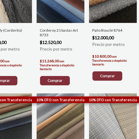
ly (Corderito)
Corderoy 21 bastas Art
Paño Bouclé 8764
8733
$12.000,00
0,00
$12.520,00
$10.800,00
con
,00
$11.268,00
Transferencia o depósito
con
con
bancario
encia o depósito
Transferencia o depósito
bancario
Comprar
mprar
Comprar