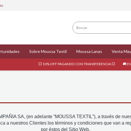
to
rtunidades
Sobre Moussa Textil
Moussa Lanas
Venta May
💥 10% OFF PAGANDO CON TRANSFERENCIA 💥
🚚 ENVÍOS GRATI
A SA, (en adelante “MOUSSA TEXTIL”), a través de nue
ca a nuestros Clientes los términos y condiciones que van a regir
por éstos del Sitio Web.