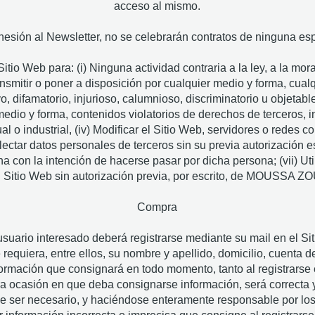
acceso al mismo.
esión al Newsletter, no se celebrarán contratos de ninguna esp
Sitio Web para: (i) Ninguna actividad contraria a la ley, a la mor
ransmitir o poner a disposición por cualquier medio y forma, cua
 difamatorio, injurioso, calumnioso, discriminatorio u objetable, 
medio y forma, contenidos violatorios de derechos de terceros, in
l o industrial, (iv) Modificar el Sitio Web, servidores o redes co
olectar datos personales de terceros sin su previa autorización escr
ona con la intención de hacerse pasar por dicha persona; (vii) Uti
del Sitio Web sin autorización previa, por escrito, de MOU
Compra
usuario interesado deberá registrarse mediante su mail en el Si
requiera, entre ellos, su nombre y apellido, domicilio, cuenta 
nformación que consignará en todo momento, tanto al registrarse 
tra ocasión en que deba consignarse información, será correcta
de ser necesario, y haciéndose enteramente responsable por los