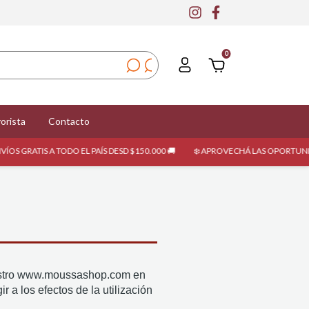
0
orista
Contacto
S A TODO EL PAÍS DESD $150.000 🚚
❄️ APROVECHÁ LAS OPORTUNIDADES DE ES
stro www.moussashop.com en
 a los efectos de la utilización