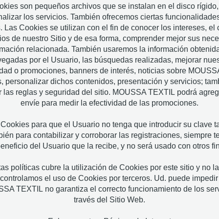
okies son pequeños archivos que se instalan en el disco rígido,
lizar los servicios. También ofrecemos ciertas funcionalidade
Las Cookies se utilizan con el fin de conocer los intereses, e
ios de nuestro Sitio y de esa forma, comprender mejor sus nece
ormación relacionada. También usaremos la información obtenid
vegadas por el Usuario, las búsquedas realizadas, mejorar nuest
idad o promociones, banners de interés, noticias sobre MOUSS
os, personalizar dichos contenidos, presentación y servicios; ta
r las reglas y seguridad del sitio. MOUSSA TEXTIL podrá agreg
envíe para medir la efectividad de las promociones.
 Cookies para que el Usuario no tenga que introducir su clave 
én para contabilizar y corroborar las registraciones, siempre 
 beneficio del Usuario que la recibe, y no será usado con otro
 políticas cubre la utilización de Cookies por este sitio y no la
controlamos el uso de Cookies por terceros. Ud. puede impedi
A TEXTIL no garantiza el correcto funcionamiento de los servi
través del Sitio Web.