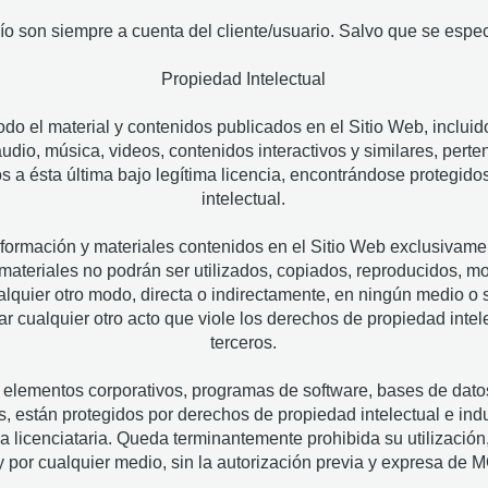
o son siempre a cuenta del cliente/usuario. Salvo que se especi
Propiedad Intelectual
do el material y contenidos publicados en el Sitio Web, incluidos
, audio, música, videos, contenidos interactivos y similares, pe
 a ésta última bajo legítima licencia, encontrándose protegid
intelectual.
 información y materiales contenidos en el Sitio Web exclusivame
materiales no podrán ser utilizados, copiados, reproducidos, mo
lquier otro modo, directa o indirectamente, en ningún medio o s
izar cualquier otro acto que viole los derechos de propiedad i
terceros.
s, elementos corporativos, programas de software, bases de dato
os, están protegidos por derechos de propiedad intelectual e i
ma licenciataria. Queda terminantemente prohibida su utilización
y por cualquier medio, sin la autorización previa y expresa d