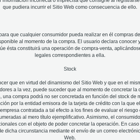
r información incorrecta o imprecisa que consigne al registrars
que pudiera incurrir el Sitio Web como consecuencia de ello.
para que cualquier consumidor pueda realizar en él compras d
disponible al momento de la compra. El usuario declara conocer
túe ésta constituirá una operación de compra-venta, aplicándo
legales correspondientes a ella.
Stock
cer que en virtud del dinamismo del Sitio Web y que en el mi
res a la vez, puede suceder que al momento de concretar la o
, una compra podrá no ser concretada en función del stock de m
ión por la entidad emisora de la tarjeta de crédito con la que 
 empresa contratada a tal efecto a los fines de evaluar el riesgo c
umeradas al mero título ejemplificativo. Asimismo, el consumido
ionales con el objeto de poder concretar la operación. En caso
de dicha circunstancia mediante el envío de un correo electrónic
Web.