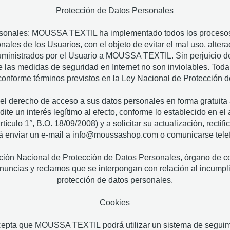
Protección de Datos Personales
rsonales: MOUSSA TEXTIL ha implementado todos los procesos 
ales de los Usuarios, con el objeto de evitar el mal uso, alter
uministrados por el Usuario a MOUSSA TEXTIL. Sin perjuicio de 
 las medidas de seguridad en Internet no son inviolables. Toda
nforme términos previstos en la Ley Nacional de Protección d
r el derecho de acceso a sus datos personales en forma gratuita a
ite un interés legítimo al efecto, conforme lo establecido en el a
tículo 1°, B.O. 18/09/2008) y a solicitar su actualización, rectif
rá enviar un e-mail a
info@moussashop.com
o comunicarse tele
ción Nacional de Protección de Datos Personales, órgano de cont
enuncias y reclamos que se interpongan con relación al incump
protección de datos personales.
Cookies
acepta que MOUSSA TEXTIL podrá utilizar un sistema de seguimi